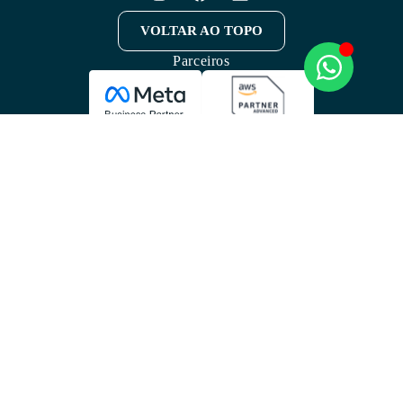
VOLTAR AO TOPO
Parceiros
Home
Marketing
Vendas
Atendimento
Fidelização
IA Generativa
Demonstrações
Integrações
Planos
Blog
Gerador de links WhatsApp
Materiais