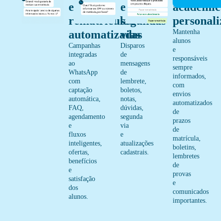
e
e
acadêmic
rematrículas
segundas
personali
automatizadas
vias
Mantenha
alunos
Campanhas
Disparos
e
integradas
de
responsáveis
ao
mensagens
sempre
WhatsApp
de
informados,
com
lembrete,
com
captação
boletos,
envios
automática,
notas,
automatizados
FAQ,
dúvidas,
de
agendamento
segunda
prazos
e
via
de
fluxos
e
matrícula,
inteligentes,
atualizações
boletins,
ofertas,
cadastrais.
lembretes
benefícios
de
e
provas
satisfação
e
dos
comunicados
alunos.
importantes.